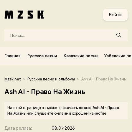
и
Узбекские песни
Украинские песни
Корейские песни
Войти
Главная
Русские песни
Казахские песни
Узбекские пе
Mzsk.net
Русские песни и альбомы
Ash AI - Право На Жизнь
Ash AI - Право На Жизнь
На этой странице вы можете
скачать песню Ash AI - Право
На Жизнь
или слушайте онлайн в хорошем качестве
Дата релиза:
08.07.2026