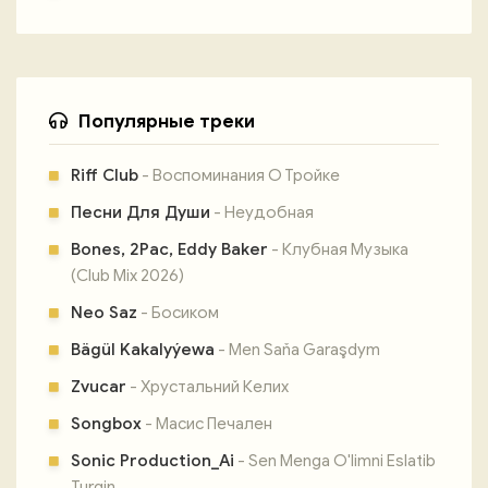
Популярные треки
Riff Club
- Воспоминания О Тройке
Песни Для Души
- Неудобная
Bones, 2Pac, Eddy Baker
- Клубная Музыка
(Club Mix 2026)
Neo Saz
- Босиком
Bägül Kakalyýewa
- Men Saňa Garaşdym
Zvucar
- Хрустальний Келих
Songbox
- Масис Печален
Sonic Production_Ai
- Sen Menga O'limni Eslatib
Turgin