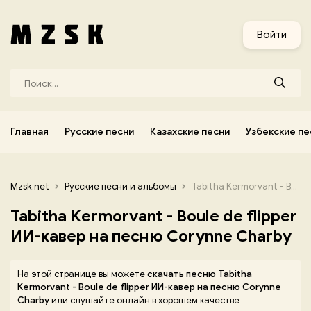
и
Узбекские песни
Украинские песни
Корейские песни
Войти
Главная
Русские песни
Казахские песни
Узбекские пе
Mzsk.net
Русские песни и альбомы
Tabitha Kermorvant - Boule de flipper ИИ-кавер на песню Corynne Charby
Tabitha Kermorvant - Boule de flipper
ИИ-кавер на песню Corynne Charby
На этой странице вы можете
скачать песню Tabitha
Kermorvant - Boule de flipper ИИ-кавер на песню Corynne
Charby
или слушайте онлайн в хорошем качестве