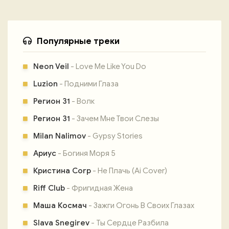
Популярные треки
Neon Veil
- Love Me Like You Do
Luzion
- Подними Глаза
Регион 31
- Волк
Регион 31
- Зачем Мне Твои Слезы
Milan Nalimov
- Gypsy Stories
Ариус
- Богиня Моря 5
Кристина Corp
- Не Плачь (Ai Cover)
Riff Club
- Фригидная Жена
Маша Космач
- Зажги Огонь В Своих Глазах
Slava Snegirev
- Ты Сердце Разбила