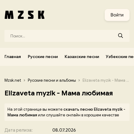
и
Узбекские песни
Украинские песни
Корейские песни
Войти
Главная
Русские песни
Казахские песни
Узбекские пе
Mzsk.net
Русские песни и альбомы
Elizaveta myzik - Мама любимая
Elizaveta myzik - Мама любимая
На этой странице вы можете
скачать песню Elizaveta myzik -
Мама любимая
или слушайте онлайн в хорошем качестве
Дата релиза:
08.07.2026