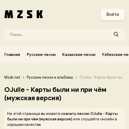
и
Узбекские песни
Украинские песни
Корейские песни
Войти
Главная
Русские песни
Казахские песни
Узбекские пе
Mzsk.net
Русские песни и альбомы
OJulie - Карты были ни при чём (мужская версия)
OJulie - Карты были ни при чём
(мужская версия)
На этой странице вы можете
скачать песню OJulie - Карты
были ни при чём (мужская версия)
или слушайте онлайн в
хорошем качестве