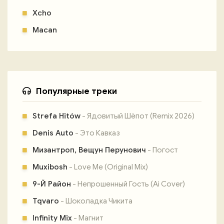
Xcho
Macan
Популярные треки
Strefa Hitów
- Ядовитый Шёпот (Remix 2026)
Denis Auto
- Это Кавказ
Мизантроп, Вещун Перунович
- Погост
Muxibosh
- Love Me (Original Mix)
9-Й Район
- Непрошенный Гость (Ai Cover)
Tqvaro
- Шоколадка Чикита
Infinity Mix
- Магнит