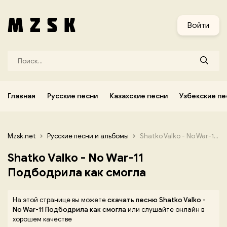
и
Узбекские песни
Украинские песни
Корейские песни
Войти
Главная
Русские песни
Казахские песни
Узбекские пе
Mzsk.net
Русские песни и альбомы
Shatko Valko - No War-11 Подбодрила как смогла
Shatko Valko - No War-11
Подбодрила как смогла
На этой странице вы можете
скачать песню Shatko Valko -
No War-11 Подбодрила как смогла
или слушайте онлайн в
хорошем качестве