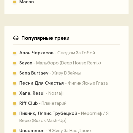
Macan
Популярные треки
Алан Черкасов
- Следом За Тобой
Sayan
- Мальборо (Deep House Remix)
Sana Burtaev
- Живу В Займы
Песни Для Счастья
- Филин Ясные Глаза
Xana, Resul
- Nostalji
Riff Club
- Планетарий
Пикник, Ляпис Трубецкой
- Иероглиф / Я
Верю (Buzok Mash-Up)
Uncommon
- Я Живу За Нас Двоих