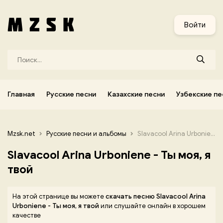
и
Узбекские песни
Украинские песни
Корейские песни
Войти
Главная
Русские песни
Казахские песни
Узбекские пе
Mzsk.net
Русские песни и альбомы
Slavacool Arina Urboniene - Ты моя, я твой
Slavacool Arina Urboniene - Ты моя, я
твой
На этой странице вы можете
скачать песню Slavacool Arina
Urboniene - Ты моя, я твой
или слушайте онлайн в хорошем
качестве