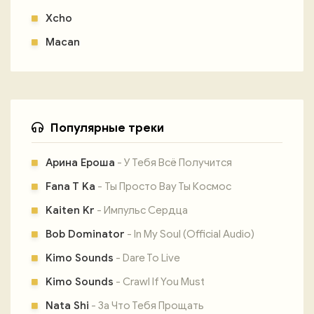
Xcho
Macan
Популярные треки
Арина Ероша
- У Тебя Всё Получится
Fana T Ka
- Ты Просто Вау Ты Космос
Kaiten Kr
- Импульс Сердца
Bob Dominator
- In My Soul (Official Audio)
Kimo Sounds
- Dare To Live
Kimo Sounds
- Crawl If You Must
Nata Shi
- За Что Тебя Прощать