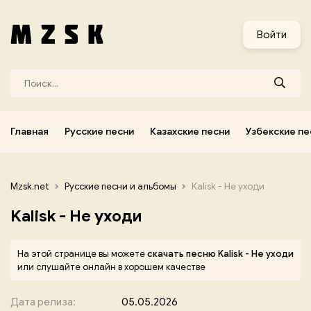
и
Узбекские песни
Украинские песни
Корейские песни
Войти
Главная
Русские песни
Казахские песни
Узбекские пе
Mzsk.net
Русские песни и альбомы
Kalisk - Не уходи
Kalisk - Не уходи
На этой странице вы можете
скачать песню Kalisk - Не уходи
или слушайте онлайн в хорошем качестве
Дата релиза:
05.05.2026