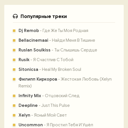
Популярные треки
Dj Remob
- Где Же Ты Моя Родная
Bellacinemaai
- Найди Меня В Тишине
Ruslan Soulkiss
- Ты Слышишь Сердце
Rusik
- Я Счастлив С Тобой
Sitonicsa
- Heal My Broken Soul
Филипп Киркоров
- Жестокая Любовь (Xelyn
Remix)
Infinity Mix
- Отцовский След
Deepline
- Just This Pulse
Xelyn
- Ясный Мой Свет
Uncommon
- Я Простил Тебя И Ушёл