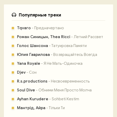
Популярные треки
Tqvaro
- Предначертано
Роман Синицын, Thea Ricci
- Летний Рассвет
Голос Шансона
- Татуировка Памяти
Юлия Гаврилова
- Возвращайтесь Всегда
Yana Royale
- Я Не Мать-Одиночка
Djev
- Сон
R.s.productions
- Несвоевременность
Soul Dive
- Обними Меня Просто Молча
Ayhan Kurudere
- Sohbeti Kestim
Мантрід, Айра
- Тільки Ти