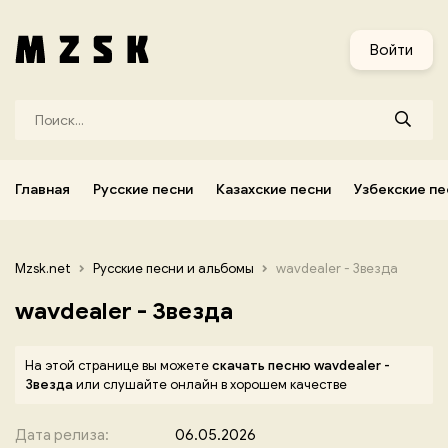
и
Узбекские песни
Украинские песни
Корейские песни
Войти
Главная
Русские песни
Казахские песни
Узбекские пе
Mzsk.net
Русские песни и альбомы
wavdealer - Звезда
wavdealer - Звезда
На этой странице вы можете
скачать песню wavdealer -
Звезда
или слушайте онлайн в хорошем качестве
Дата релиза:
06.05.2026