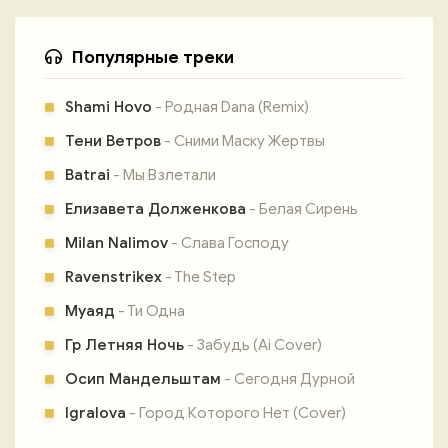
Популярные треки
Shami Hovo
- Родная Dana (Remix)
Тени Ветров
- Сними Маску Жертвы
Batrai
- Мы Взлетали
Елизавета Долженкова
- Белая Сирень
Milan Nalimov
- Слава Господу
Ravenstrikex
- The Step
Муаяд
- Ти Одна
Гр Летняя Ночь
- Забудь (Ai Cover)
Осип Мандельштам
- Сегодня Дурной
Igralova
- Город Которого Нет (Cover)