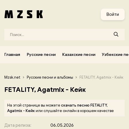
и
Узбекские песни
Украинские песни
Корейские песни
Войти
Главная
Русские песни
Казахские песни
Узбекские пе
Mzsk.net
Русские песни и альбомы
FETALITY, Agatmix - Кейк
FETALITY, Agatmix - Кейк
На этой странице вы можете
скачать песню FETALITY,
Agatmix - Кейк
или слушайте онлайн в хорошем качестве
Дата релиза:
06.05.2026