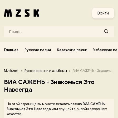
и
Узбекские песни
Украинские песни
Корейские песни
Войти
Главная
Русские песни
Казахские песни
Узбекские пе
Mzsk.net
Русские песни и альбомы
ВИА САЖЕНЬ - Знакомься Это Навсегда
ВИА САЖЕНЬ - Знакомься Это
Навсегда
На этой странице вы можете
скачать песню ВИА САЖЕНЬ -
Знакомься Это Навсегда
или слушайте онлайн в хорошем
качестве