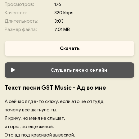
Просмотров:
176
Качество:
320 kbps
Длительность:
3:03
Размер файла:
7.01 MB
Скачать
Слушать песню онлайн
Текст песни GST Music - Ад во мне
А сейчас я где-то скажу, если это не оттуда,
почему всё шатнуло ты.
Я кричу, но меня не слышат,
я горю, но ещё живой.
Это ад под красивой вывеской.