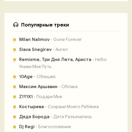
Популярные треки
Milan Nalimov
- Gone Forever
Slava Snegirev
- Ангел
Remixme, Три Дня Лета, Ариста
- Небо
Укажи Мне Путь
10Age
- Обещаю
Максим Аршавин
- Облака
Z1Y1X1
- Подари Мне
Костырева
- Сохрани Моего Ребёнка
Дядя Борода
- Дети Разъехались
Dj Regi
- Благословение