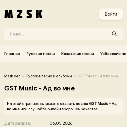
и
Узбекские песни
Украинские песни
Корейские песни
Войти
Главная
Русские песни
Казахские песни
Узбекские пе
Mzsk.net
Русские песни и альбомы
GST Music - Ад во мне
GST Music - Ад во мне
На этой странице вы можете
скачать песню GST Music - Ад
во мне
или слушайте онлайн в хорошем качестве
Дата релиза:
06.05.2026