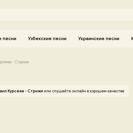
е песни
Узбекские песни
Украинские песни
рсеев - Стрижи
аил Курсеев - Стрижи
или слушайте онлайн в хорошем качестве