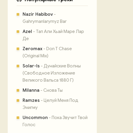
Nazir Habibov
-
Gahrymanlarymyz Bar
Azel
- Тап Али Хьай Маре Лар
Де
Zeromax
- Don T Chase
(Original Mix)
Solar-Is
- Дунайские Волны
(Свободное Изложение
Великого Вальса 1880 Г)
Milanna
- Снова Ты
Ramzes
- Целуй Меня Под
Энигму
Uncommon
- Пока Звучит Твой
Голос