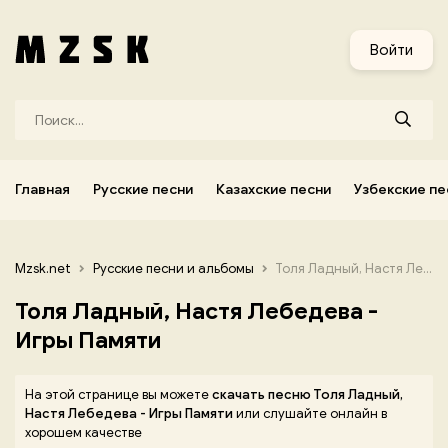
и
Узбекские песни
Украинские песни
Корейские песни
Войти
Главная
Русские песни
Казахские песни
Узбекские пе
Mzsk.net
Русские песни и альбомы
Толя Ладный, Настя Лебедева - Игры Памяти
Толя Ладный, Настя Лебедева -
Игры Памяти
На этой странице вы можете
скачать песню Толя Ладный,
Настя Лебедева - Игры Памяти
или слушайте онлайн в
хорошем качестве