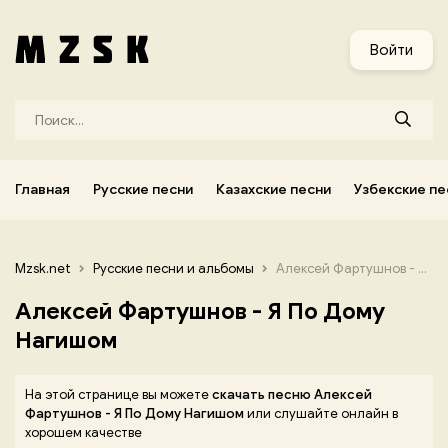
и
Узбекские песни
Украинские песни
Корейские песни
Войти
Главная
Русские песни
Казахские песни
Узбекские пе
Mzsk.net
Русские песни и альбомы
Алексей Фартушнов - Я По Дому Нагишом
Алексей Фартушнов - Я По Дому
Нагишом
На этой странице вы можете
скачать песню Алексей
Фартушнов - Я По Дому Нагишом
или слушайте онлайн в
хорошем качестве