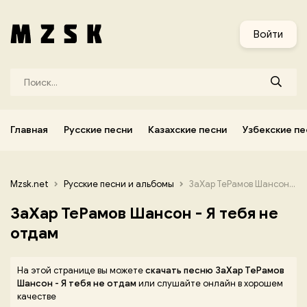
и
Узбекские песни
Украинские песни
Корейские песни
Войти
Главная
Русские песни
Казахские песни
Узбекские пе
Mzsk.net
Русские песни и альбомы
ЗаХар ТеРамов Шансон - Я тебя не отдам
ЗаХар ТеРамов Шансон - Я тебя не
отдам
На этой странице вы можете
скачать песню ЗаХар ТеРамов
Шансон - Я тебя не отдам
или слушайте онлайн в хорошем
качестве