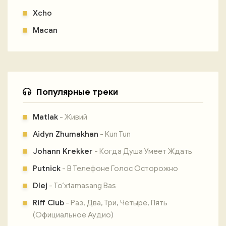
Xcho
Macan
Популярные треки
Matlak
- Живий
Aidyn Zhumakhan
- Kun Tun
Johann Krekker
- Когда Душа Умеет Ждать
Putnick
- В Телефоне Голос Осторожно
Dlej
- To‘xtamasang Bas
Riff Club
- Раз, Два, Три, Четыре, Пять
(Официальное Аудио)