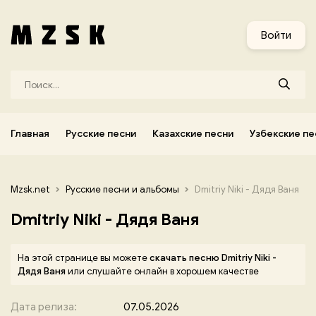
и
Узбекские песни
Украинские песни
Корейские песни
Войти
Главная
Русские песни
Казахские песни
Узбекские пе
Mzsk.net
Русские песни и альбомы
Dmitriy Niki - Дядя Ваня
Dmitriy Niki - Дядя Ваня
На этой странице вы можете
скачать песню Dmitriy Niki -
Дядя Ваня
или слушайте онлайн в хорошем качестве
Дата релиза:
07.05.2026