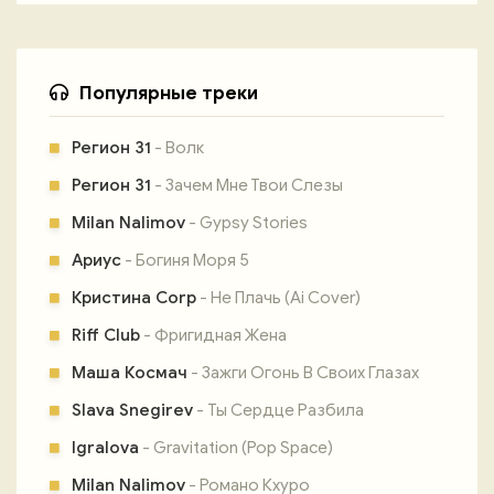
Популярные треки
Регион 31
- Волк
Регион 31
- Зачем Мне Твои Слезы
Milan Nalimov
- Gypsy Stories
Ариус
- Богиня Моря 5
Кристина Corp
- Не Плачь (Ai Cover)
Riff Club
- Фригидная Жена
Маша Космач
- Зажги Огонь В Своих Глазах
Slava Snegirev
- Ты Сердце Разбила
Igralova
- Gravitation (Pop Space)
Milan Nalimov
- Романо Кхуро