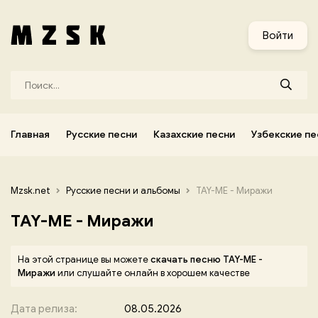
и
Узбекские песни
Украинские песни
Корейские песни
Войти
Главная
Русские песни
Казахские песни
Узбекские пе
Mzsk.net
Русские песни и альбомы
TAY-ME - Миражи
TAY-ME - Миражи
На этой странице вы можете
скачать песню TAY-ME -
Миражи
или слушайте онлайн в хорошем качестве
Дата релиза:
08.05.2026