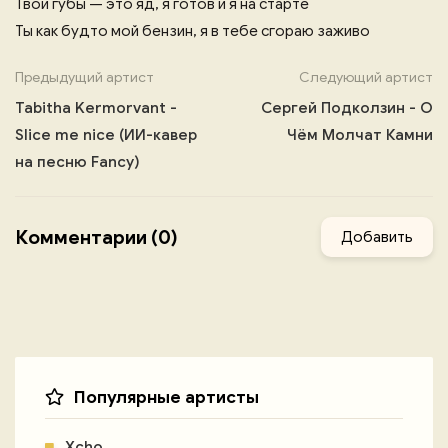
Твои губы — это яд, я готов и я на старте
Ты как будто мой бензин, я в тебе сгораю заживо
Предыдущий артист
Следующий артист
Tabitha Kermorvant -
Сергей Подколзин - О
Slice me nice (ИИ-кавер
Чём Молчат Камни
на песню Fancy)
Комментарии (0)
Добавить
Популярные артисты
Xcho