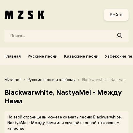
и
Узбекские песни
Украинские песни
Корейские песни
Войти
Главная
Русские песни
Казахские песни
Узбекские пе
Mzsk.net
Русские песни и альбомы
Blackwarwhite, NastyaMel - Между Нами
Blackwarwhite, NastyaMel - Между
Нами
На этой странице вы можете
скачать песню Blackwarwhite,
NastyaMel - Между Нами
или слушайте онлайн в хорошем
качестве