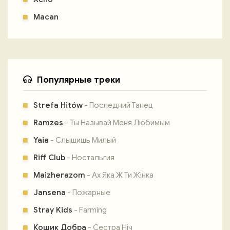
Macan
Популярные треки
Strefa Hitów
- Последний Танец
Ramzes
- Ты Называй Меня Любимым
Yaia
- Слышишь Милый
Riff Club
- Ностальгия
Maizherazom
- Ах Яка Ж Ти Жінка
Jansena
- Пожарные
Stray Kids
- Farming
Кошик Добра
- Сестра Ніч