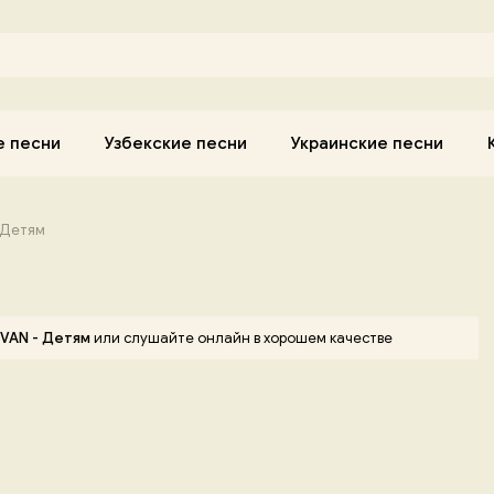
е песни
Узбекские песни
Украинские песни
 Детям
VAN - Детям
или слушайте онлайн в хорошем качестве