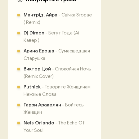
Мантрід, Айра
- Свічка Згорає
( Remix)
Dj Dimon
- Бегут Года (Ai
Кавер )
Арина Ероша
- Сумасшедшая
Старушка
Виктор Цой
- Спокойная Ночь
(Remix Cover)
Putnick
- Говорите Женщинам
Нежные Слова
Гарри Аракелян
- Бойтесь
Женщин
Nels Orlando
- The Echo Of
Your Soul