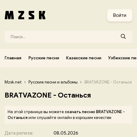
и
Узбекские песни
Украинские песни
Корейские песни
Войти
Главная
Русские песни
Казахские песни
Узбекские пе
Mzsk.net
Русские песни и альбомы
BRATVAZONE - Останься
BRATVAZONE - Останься
На этой странице вы можете
скачать песню BRATVAZONE -
Останься
или слушайте онлайн в хорошем качестве
Дата релиза:
08.05.2026