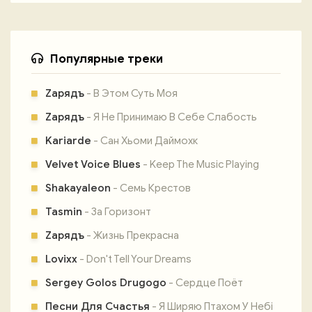
Популярные треки
Zарядъ
- В Этом Суть Моя
Zарядъ
- Я Не Принимаю В Себе Слабость
Kariarde
- Сан Хьоми Даймохк
Velvet Voice Blues
- Keep The Music Playing
Shakayaleon
- Семь Крестов
Tasmin
- За Горизонт
Zарядъ
- Жизнь Прекрасна
Lovixx
- Don't Tell Your Dreams
Sergey Golos Drugogo
- Сердце Поёт
Песни Для Счастья
- Я Ширяю Птахом У Небі