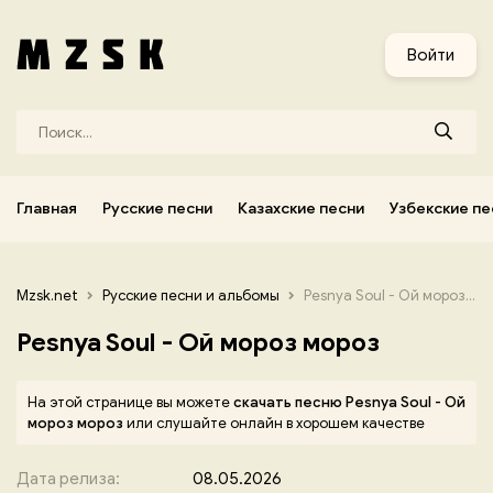
и
Узбекские песни
Украинские песни
Корейские песни
Войти
Главная
Русские песни
Казахские песни
Узбекские пе
Mzsk.net
Русские песни и альбомы
Pesnya Soul - Ой мороз мороз
Pesnya Soul - Ой мороз мороз
На этой странице вы можете
скачать песню Pesnya Soul - Ой
мороз мороз
или слушайте онлайн в хорошем качестве
Дата релиза:
08.05.2026