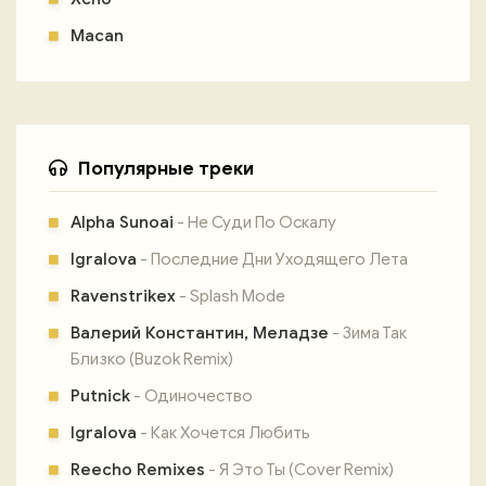
Macan
Популярные треки
Alpha Sunoai
- Не Суди По Оскалу
Igralova
- Последние Дни Уходящего Лета
Ravenstrikex
- Splash Mode
Валерий Константин, Меладзе
- Зима Так
Близко (Buzok Remix)
Putnick
- Одиночество
Igralova
- Как Хочется Любить
Reecho Remixes
- Я Это Ты (Cover Remix)