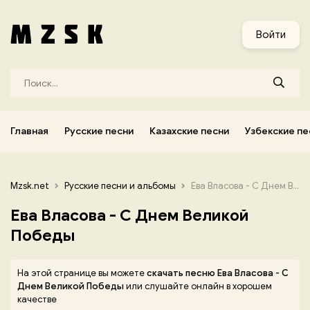
и
Узбекские песни
Украинские песни
Корейские песни
Войти
Главная
Русские песни
Казахские песни
Узбекские пе
Mzsk.net
Русские песни и альбомы
Ева Власова - С Днем Великой Победы
Ева Власова - С Днем Великой
Победы
На этой странице вы можете
скачать песню Ева Власова - С
Днем Великой Победы
или слушайте онлайн в хорошем
качестве