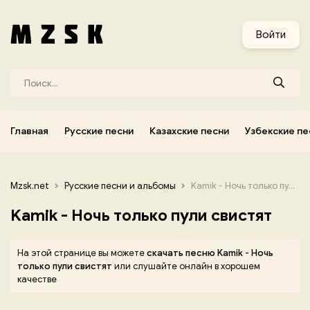
и
Узбекские песни
Украинские песни
Корейские песни
Войти
Главная
Русские песни
Казахские песни
Узбекские пе
Mzsk.net
Русские песни и альбомы
Kamik - Ночь только пули свистят
Kamik - Ночь только пули свистят
На этой странице вы можете
скачать песню Kamik - Ночь
только пули свистят
или слушайте онлайн в хорошем
качестве