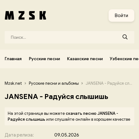
и
Узбекские песни
Украинские песни
Корейские песни
Войти
Главная
Русские песни
Казахские песни
Узбекские пе
Mzsk.net
Русские песни и альбомы
JANSENA - Радуйся слышишь
JANSENA - Радуйся слышишь
На этой странице вы можете
скачать песню JANSENA -
Радуйся слышишь
или слушайте онлайн в хорошем качестве
Дата релиза:
09.05.2026