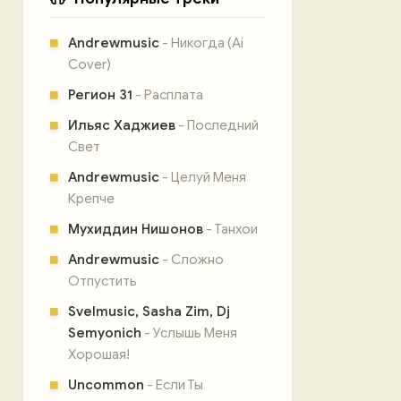
Andrewmusic
- Никогда (Ai
Cover)
Регион 31
- Расплата
Ильяс Хаджиев
- Последний
Свет
Andrewmusic
- Целуй Меня
Крепче
Мухиддин Нишонов
- Танхои
Andrewmusic
- Сложно
Отпустить
Svelmusic, Sasha Zim, Dj
Semyonich
- Услышь Меня
Хорошая!
Uncommon
- Если Ты