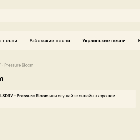
е песни
Узбекские песни
Украинские песни
- Pressure Bloom
m
LSDRV - Pressure Bloom
или слушайте онлайн в хорошем