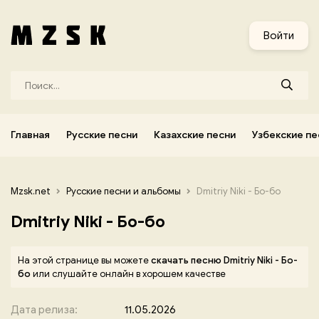
и
Узбекские песни
Украинские песни
Корейские песни
Войти
Главная
Русские песни
Казахские песни
Узбекские пе
Mzsk.net
Русские песни и альбомы
Dmitriy Niki - Бо-бо
Dmitriy Niki - Бо-бо
На этой странице вы можете
скачать песню Dmitriy Niki - Бо-
бо
или слушайте онлайн в хорошем качестве
Дата релиза:
11.05.2026