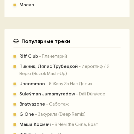
Macan
Популярные треки
Riff Club
- Планетарий
Пикник, Ляпис Трубецкой
- Иероглиф / Я
Верю (Buzok Mash-Up)
Uncommon
- Я Живу За Нас Двоих
Süleýman Jumamyradow
- Däli Dünýede
Bratvazone
- Саботаж
G One
- Закурила (Deep Remix)
Маша Космач
- В Чём Же Сила, Брат