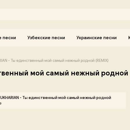
е песни
Узбекские песни
Украинские песни
AN - Ты единственный мой самый нежный родной (REMIX)
твенный мой самый нежный родной
BUKHARIAN - Ты единственный мой самый нежный родной
е