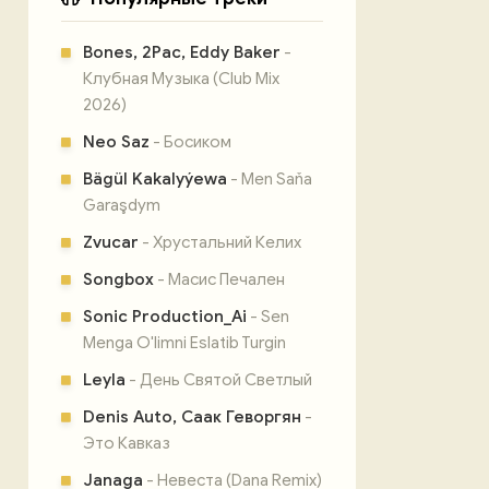
Bones, 2Pac, Eddy Baker
-
Клубная Музыка (Club Mix
2026)
Neo Saz
- Босиком
Bägül Kakalyýewa
- Men Saňa
Garaşdym
Zvucar
- Хрустальний Келих
Songbox
- Масис Печален
Sonic Production_Ai
- Sen
Menga O'limni Eslatib Turgin
Leyla
- День Святой Светлый
Denis Auto, Саак Геворгян
-
Это Кавказ
Janaga
- Невеста (Dana Remix)