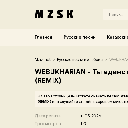
Главная
Русские песни
Казахски
Mzsk.net
Русские песни и альбомы
WEBUKHARI
WEBUKHARIAN - Ты единс
(REMIX)
На этой странице вы можете
скачать песню WE
(REMIX)
или слушайте онлайн в хорошем качеств
Дата релиза:
11.05.2026
Просмотров:
110