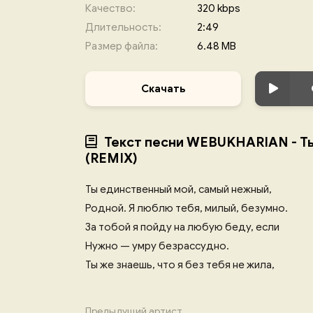
Качество:
320 kbps
Длительность:
2:49
Размер файла:
6.48 MB
Скачать
Текст песни WEBUKHARIAN - Т
(REMIX)
Ты единственный мой, самый нежный,
Родной. Я люблю тебя, милый, безумно.
За тобой я пойду на любую беду, если
Нужно — умру безрассудно.
Ты же знаешь, что я без тебя не жила,
Предыдущий артист