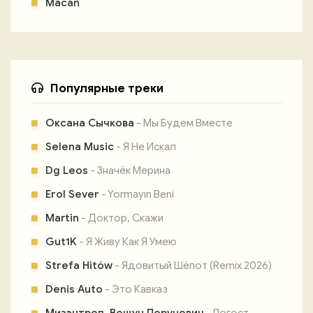
Macan
Популярные треки
Оксана Сычкова
- Мы Будем Вместе
Selena Music
- Я Не Искал
Dg Leos
- Значёк Мерина
Erol Sever
- Yormayın Beni
Martin
- Доктор, Скажи
Gut1K
- Я Живу Как Я Умею
Strefa Hitów
- Ядовитый Шёпот (Remix 2026)
Denis Auto
- Это Кавказ