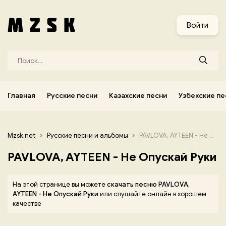
и
Узбекские песни
Украинские песни
Корейские песни
Войти
Главная
Русские песни
Казахские песни
Узбекские пе
Mzsk.net
Русские песни и альбомы
PAVLOVA, AYTEEN - Не Опускай Руки
PAVLOVA, AYTEEN - Не Опускай Руки
На этой странице вы можете
скачать песню PAVLOVA,
AYTEEN - Не Опускай Руки
или слушайте онлайн в хорошем
качестве