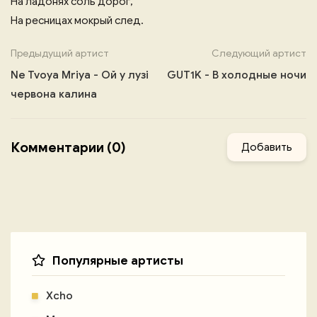
На ладонях соль дорог,
На ресницах мокрый след.
Предыдущий артист
Следующий артист
Ne Tvoya Mriya - Ой у лузі
GUT1K - В холодные ночи
червона калина
Комментарии (0)
Добавить
Популярные артисты
Xcho