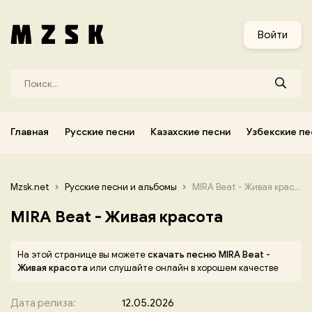
и
Узбекские песни
Украинские песни
Корейские песни
Войти
Главная
Русские песни
Казахские песни
Узбекские пе
Mzsk.net
Русские песни и альбомы
MIRA Beat - Живая красота
MIRA Beat - Живая красота
На этой странице вы можете
скачать песню MIRA Beat -
Живая красота
или слушайте онлайн в хорошем качестве
Дата релиза:
12.05.2026