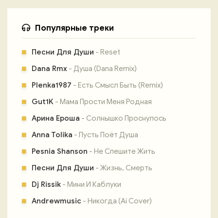
Популярные треки
Песни Для Души
- Reset
Dana Rmx
- Душа (Dana Remix)
Plenka1987
- Есть Смысл Быть (Remix)
Gut1K
- Мама Прости Меня Родная
Арина Ероша
- Солнышко Проснулось
Anna Tolika
- Пусть Поёт Душа
Pesnia Shanson
- Не Спешите Жить
Песни Для Души
- Жизнь, Смерть
Dj Rissik
- Мини И Каблуки
Andrewmusic
- Никогда (Ai Cover)