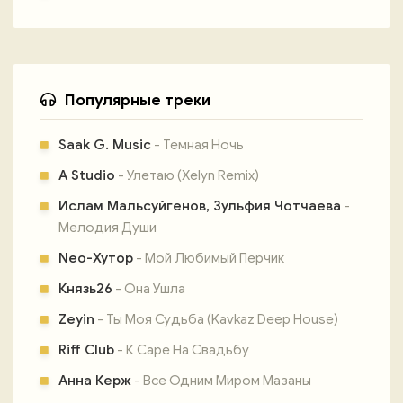
Популярные треки
Saak G. Music
- Темная Ночь
A Studio
- Улетаю (Xelyn Remix)
Ислам Мальсуйгенов, Зульфия Чотчаева
-
Мелодия Души
Neo-Хутор
- Мой Любимый Перчик
Князь26
- Она Ушла
Zeyin
- Ты Моя Судьба (Kavkaz Deep House)
Riff Club
- К Саре На Свадьбу
Анна Керж
- Все Одним Миром Мазаны