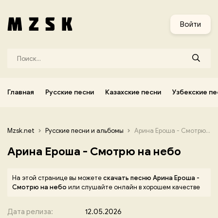
и
Узбекские песни
Украинские песни
Корейские песни
Войти
Главная
Русские песни
Казахские песни
Узбекские пе
Mzsk.net
Русские песни и альбомы
Арина Ероша - Смотрю на небо
Арина Ероша - Смотрю на небо
На этой странице вы можете
скачать песню Арина Ероша -
Смотрю на небо
или слушайте онлайн в хорошем качестве
Дата релиза:
12.05.2026