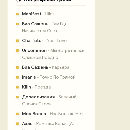
Manifest
- Hileli
Виа Сажень
- Там Где
Начинается Свет
Charfutur
- Your Love
Uncommon
- Мы Встретились
Слишком Поздно
Виа Сажень
- Карьера
Imanis
- Точно По Прямой
Kllin
- Поезда
Дереализация
- Зелёный
Слоник Стори
Моя Волна
- Нас Больше Нет
Ахас
- Ромашка Белая (Ai