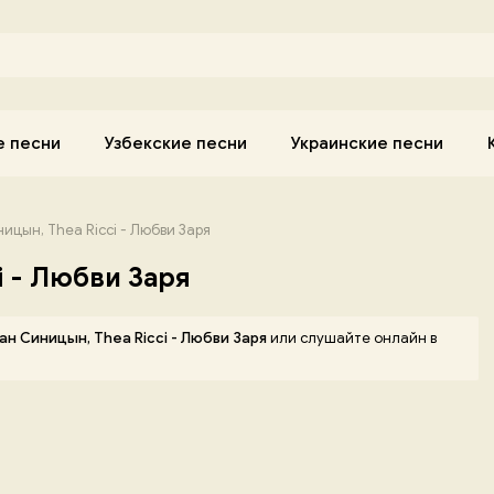
е песни
Узбекские песни
Украинские песни
ицын, Thea Ricci - Любви Заря
i - Любви Заря
н Синицын, Thea Ricci - Любви Заря
или слушайте онлайн в