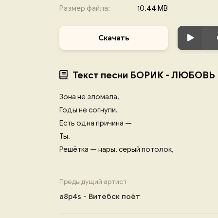
Размер файла:
10.44 MB
Скачать
Текст песни БОРИК - ЛЮБОВЬ
Зона не зломала,
Годы не согнули.
Есть одна причина —
Ты.
Решётка — нары, серый потолок,
Предыдущий артист
a8p4s - Витебск поёт