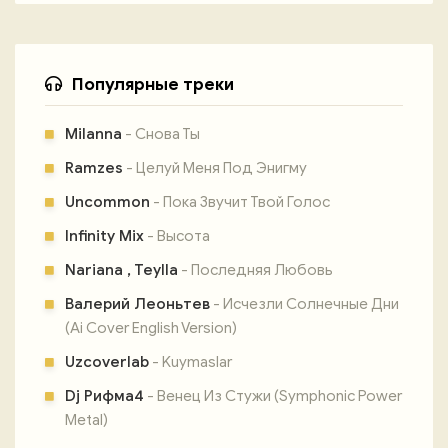
Популярные треки
Milanna
- Снова Ты
Ramzes
- Целуй Меня Под Энигму
Uncommon
- Пока Звучит Твой Голос
Infinity Mix
- Высота
Nariana , Teylla
- Последняя Любовь
Валерий Леоньтев
- Исчезли Солнечные Дни
(Ai Cover English Version)
Uzcoverlab
- Kuymaslar
Dj Рифма4
- Венец Из Стужи (Symphonic Power
Metal)