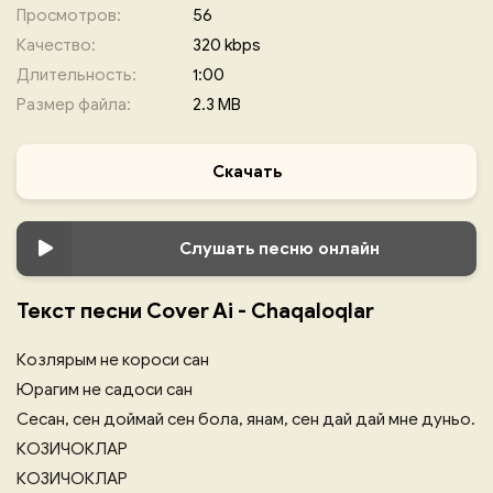
Просмотров:
56
Качество:
320 kbps
Длительность:
1:00
Размер файла:
2.3 MB
Скачать
Слушать песню онлайн
Текст песни Cover Ai - Chaqaloqlar
Козлярым не короси сан
Юрагим не садоси сан
Сесан, сен доймай сен бола, янам, сен дай дай мне дуньо.
КОЗИЧОКЛАР
КОЗИЧОКЛАР