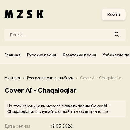
и
Узбекские песни
Украинские песни
Корейские песни
Войти
Главная
Русские песни
Казахские песни
Узбекские пе
Mzsk.net
Русские песни и альбомы
Cover Ai - Chaqaloqlar
Cover Ai - Chaqaloqlar
На этой странице вы можете
скачать песню Cover Ai -
Chaqaloqlar
или слушайте онлайн в хорошем качестве
Дата релиза:
12.05.2026