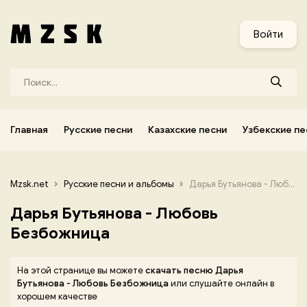
и
Узбекские песни
Украинские песни
Корейские песни
Войти
Главная
Русские песни
Казахские песни
Узбекские пе
Mzsk.net
Русские песни и альбомы
Дарья Бутьянова - Любовь Безбожница
Дарья Бутьянова - Любовь
Безбожница
На этой странице вы можете
скачать песню Дарья
Бутьянова - Любовь Безбожница
или слушайте онлайн в
хорошем качестве