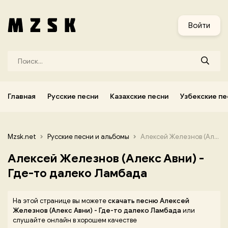
и
Узбекские песни
Украинские песни
Корейские песни
Войти
Главная
Русские песни
Казахские песни
Узбекские пе
Mzsk.net
Русские песни и альбомы
Алексей Железнов (Алекс Авни) - Где-то далеко Ламбада
Алексей Железнов (Алекс Авни) -
Где-то далеко Ламбада
На этой странице вы можете
скачать песню Алексей
Железнов (Алекс Авни) - Где-то далеко Ламбада
или
слушайте онлайн в хорошем качестве