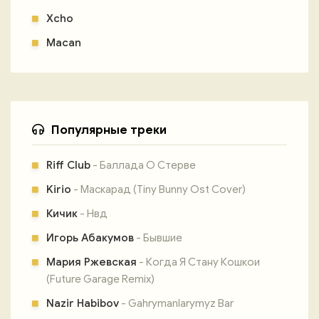
Xcho
Macan
Популярные треки
Riff Club
- Баллада О Стерве
Kirio
- Маскарад (Tiny Bunny Ost Cover)
Кичик
- Нвд
Игорь Абакумов
- Бывшие
Мария Ржевская
- Когда Я Стану Кошкои
(Future Garage Remix)
Nazir Habibov
- Gahrymanlarymyz Bar