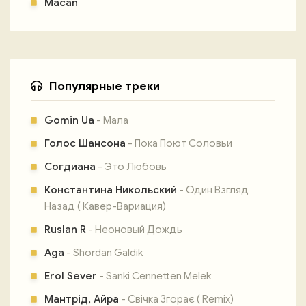
Macan
Популярные треки
Gomin Ua
- Мала
Голос Шансона
- Пока Поют Соловьи
Согдиана
- Это Любовь
Константина Никольский
- Один Взгляд
Назад ( Кавер-Вариация)
Ruslan R
- Неоновый Дождь
Aga
- Shordan Galdik
Erol Sever
- Sanki Cennetten Melek
Мантрід, Айра
- Свічка Згорає ( Remix)