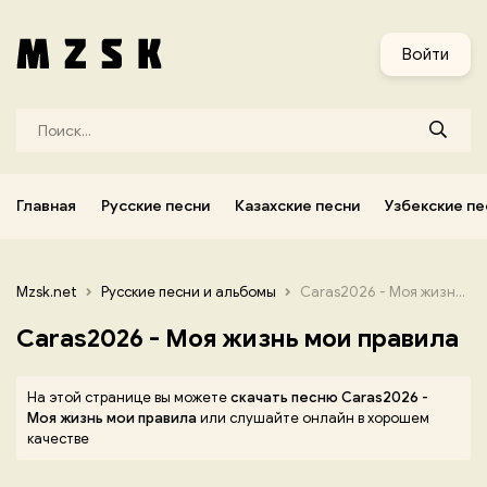
и
Узбекские песни
Украинские песни
Корейские песни
Войти
Главная
Русские песни
Казахские песни
Узбекские пе
Mzsk.net
Русские песни и альбомы
Caras2026 - Моя жизнь мои правила
Caras2026 - Моя жизнь мои правила
На этой странице вы можете
скачать песню Caras2026 -
Моя жизнь мои правила
или слушайте онлайн в хорошем
качестве