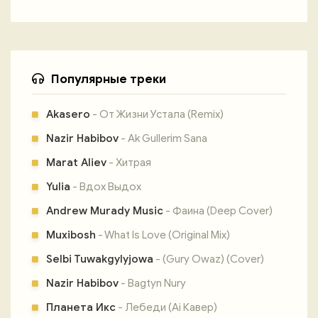
Популярные треки
Akasero
- От Жизни Устала (Remix)
Nazir Habibov
- Ak Gullerim Sana
Marat Aliev
- Хитрая
Yulia
- Вдох Выдох
Andrew Murady Music
- Фаина (Deep Cover)
Muxibosh
- What Is Love (Original Mix)
Selbi Tuwakgylyjowa
- (Gury Owaz) (Cover)
Nazir Habibov
- Bagtyn Nury
Планета Икс
- Лебеди (Ai Кавер)