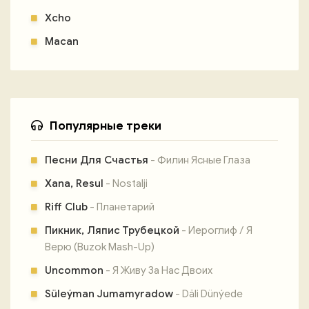
Xcho
Macan
Популярные треки
Песни Для Счастья
- Филин Ясные Глаза
Xana, Resul
- Nostalji
Riff Club
- Планетарий
Пикник, Ляпис Трубецкой
- Иероглиф / Я
Верю (Buzok Mash-Up)
Uncommon
- Я Живу За Нас Двоих
Süleýman Jumamyradow
- Däli Dünýede