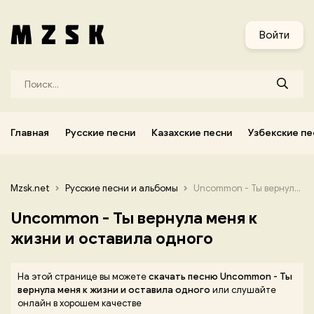
и
Узбекские песни
Украинские песни
Корейские песни
Войти
Главная
Русские песни
Казахские песни
Узбекские пе
Mzsk.net
Русские песни и альбомы
Uncommon - Ты вернула меня к жизни и оставила одного
Uncommon - Ты вернула меня к
жизни и оставила одного
На этой странице вы можете
скачать песню Uncommon - Ты
вернула меня к жизни и оставила одного
или слушайте
онлайн в хорошем качестве