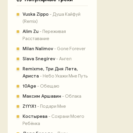
Vuska Zippo
- Душа Кайфуй
(Remix)
Alim Zu
- Переживая
Расставание
Milan Nalimov
- Gone Forever
Slava Snegirev
- Ангел
Remixme, Три Дня Лета,
Ариста
- Небо Укажи Мне Путь
10Age
- Обещаю
Максим Аршавин
- Облака
Z1Y1X1
- Подари Мне
Костырева
- Сохрани Моего
Ребёнка