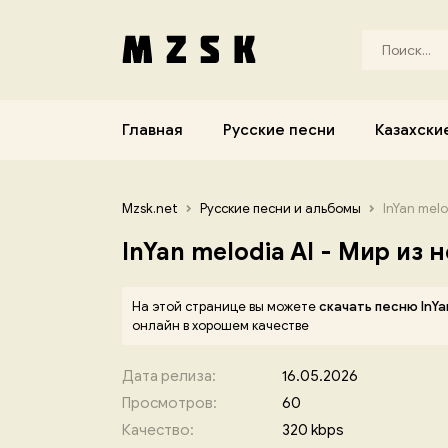
Главная
Русские песни
Казахски
Mzsk.net
Русские песни и альбомы
InYan melo
InYan melodia AI - Мир из
На этой странице вы можете
скачать песню InYa
онлайн в хорошем качестве
Дата релиза:
16.05.2026
Просмотров:
60
Качество:
320 kbps