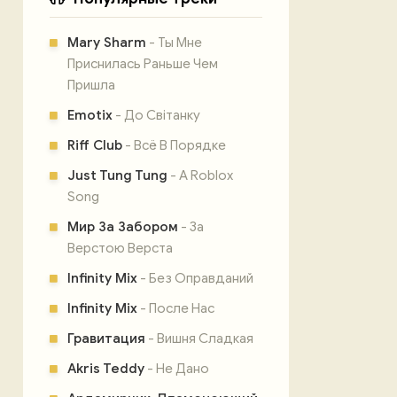
Mary Sharm
- Ты Мне
Приснилась Раньше Чем
Пришла
Emotix
- До Світанку
Riff Club
- Всё В Порядке
Just Tung Tung
- A Roblox
Song
Мир За Забором
- За
Верстою Верста
Infinity Mix
- Без Оправданий
Infinity Mix
- После Нас
Гравитация
- Вишня Сладкая
Akris Teddy
- Не Дано