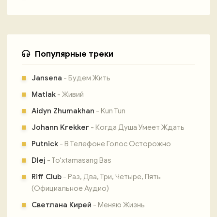
Популярные треки
Jansena
- Будем Жить
Matlak
- Живий
Aidyn Zhumakhan
- Kun Tun
Johann Krekker
- Когда Душа Умеет Ждать
Putnick
- В Телефоне Голос Осторожно
Dlej
- To‘xtamasang Bas
Riff Club
- Раз, Два, Три, Четыре, Пять
(Официальное Аудио)
Светлана Кирей
- Меняю Жизнь