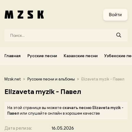
и
Узбекские песни
Украинские песни
Корейские песни
Войти
Главная
Русские песни
Казахские песни
Узбекские пе
Mzsk.net
Русские песни и альбомы
Elizaveta myzik - Павел
Elizaveta myzik - Павел
На этой странице вы можете
скачать песню Elizaveta myzik -
Павел
или слушайте онлайн в хорошем качестве
Дата релиза:
16.05.2026