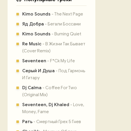
Kimo Sounds
- The Next Page
Яд Добра
- Бегали Боссами
Kimo Sounds
- Burning Quiet
Re Music
- В Жизни Так Бывает
(Cover Remix)
Seventeen
- F*Ck My Life
Серый И Душа
- Под Гармонь
И Гитару
Dj Calma
- Coffee For Two
(Original Mix)
Seventeen, Dj Khaled
- Love,
Money, Fame
Рать
- Смертный Грех 5 Гнев