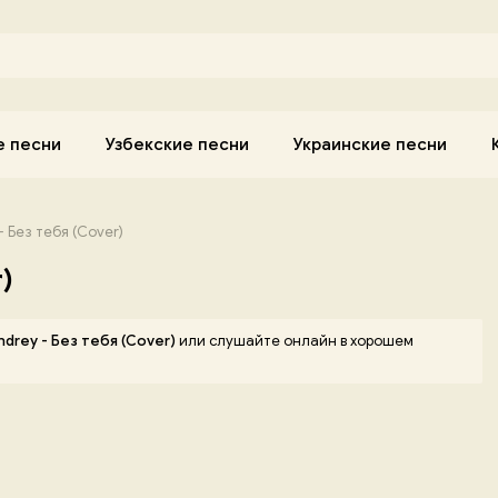
е песни
Узбекские песни
Украинские песни
- Без тебя (Cover)
)
ndrey - Без тебя (Cover)
или слушайте онлайн в хорошем