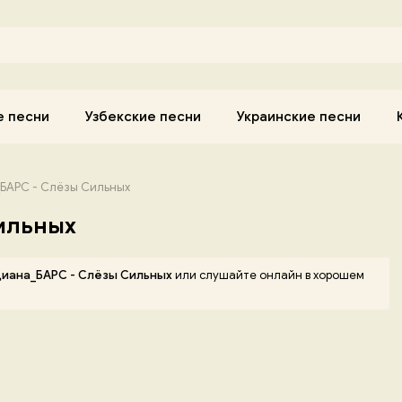
е песни
Узбекские песни
Украинские песни
БАРС - Слёзы Сильных
ильных
циана_БАРС - Слёзы Сильных
или слушайте онлайн в хорошем