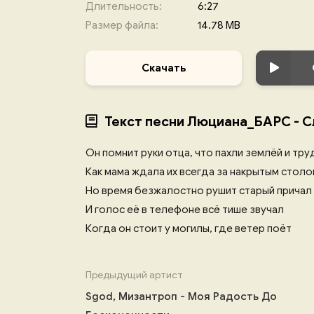
Длительность:
6:27
Размер файла:
14.78 MB
Скачать
Текст песни Люциана_БАРС - 
Он помнит руки отца, что пахли землёй и тр
Как мама ждала их всегда за накрытым стол
Но время безжалостно рушит старый причал
И голос её в телефоне всё тише звучал
Когда он стоит у могилы, где ветер поёт
Предыдущий артист
Sgod, Мизантроп - Моя Радость До