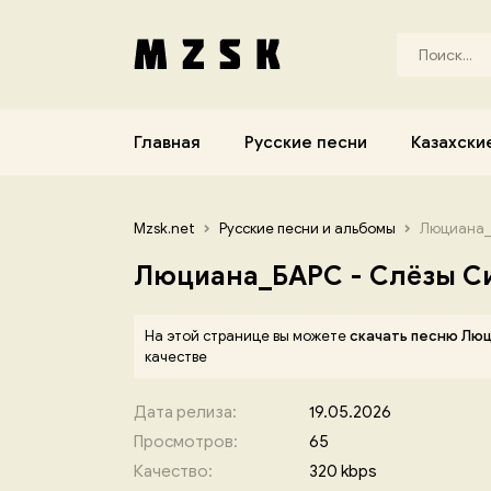
Главная
Русские песни
Казахски
Mzsk.net
Русские песни и альбомы
Люциана_
Люциана_БАРС - Слёзы С
На этой странице вы можете
скачать песню Лю
качестве
Дата релиза:
19.05.2026
Просмотров:
65
Качество:
320 kbps