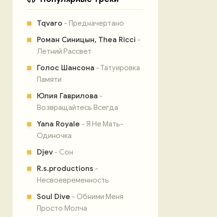
Tqvaro
- Предначертано
Роман Синицын, Thea Ricci
-
Летний Рассвет
Голос Шансона
- Татуировка
Памяти
Юлия Гаврилова
-
Возвращайтесь Всегда
Yana Royale
- Я Не Мать-
Одиночка
Djev
- Сон
R.s.productions
-
Несвоевременность
Soul Dive
- Обними Меня
Просто Молча