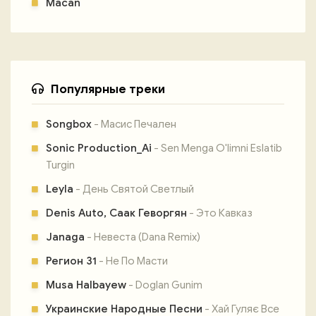
Macan
Популярные треки
Songbox
- Масис Печален
Sonic Production_Ai
- Sen Menga O'limni Eslatib
Turgin
Leyla
- День Святой Светлый
Denis Auto, Саак Геворгян
- Это Кавказ
Janaga
- Невеста (Dana Remix)
Регион 31
- Не По Масти
Musa Halbayew
- Doglan Gunim
Украинские Народные Песни
- Хай Гуляє Все