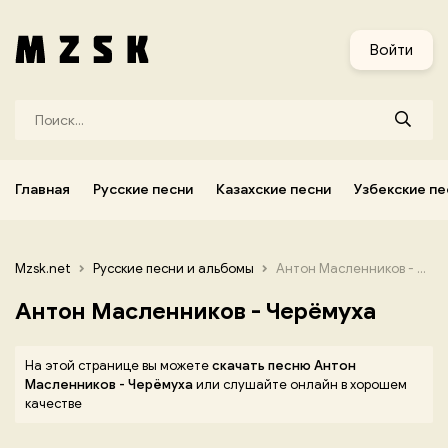
и
Узбекские песни
Украинские песни
Корейские песни
Войти
Главная
Русские песни
Казахские песни
Узбекские пе
Mzsk.net
Русские песни и альбомы
Антон Масленников - Черёмуха
Антон Масленников - Черёмуха
На этой странице вы можете
скачать песню Антон
Масленников - Черёмуха
или слушайте онлайн в хорошем
качестве