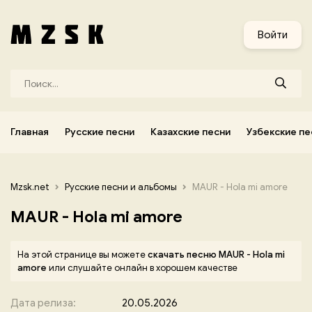
и
Узбекские песни
Украинские песни
Корейские песни
Войти
Главная
Русские песни
Казахские песни
Узбекские пе
Mzsk.net
Русские песни и альбомы
MAUR - Hola mi amore
MAUR - Hola mi amore
На этой странице вы можете
скачать песню MAUR - Hola mi
amore
или слушайте онлайн в хорошем качестве
Дата релиза:
20.05.2026