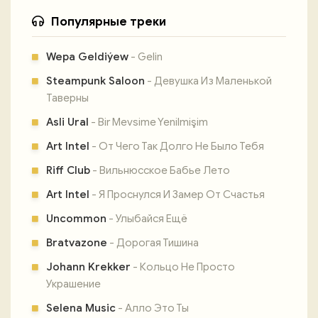
Популярные треки
Wepa Geldiýew
- Gelin
Steampunk Saloon
- Девушка Из Маленькой
Таверны
Asli Ural
- Bi̇r Mevsi̇me Yeni̇lmi̇şi̇m
Art Intel
- От Чего Так Долго Не Было Тебя
Riff Club
- Вильнюсское Бабье Лето
Art Intel
- Я Проснулся И Замер От Счастья
Uncommon
- Улыбайся Ещё
Bratvazone
- Дорогая Тишина
Johann Krekker
- Кольцо Не Просто
Украшение
Selena Music
- Алло Это Ты