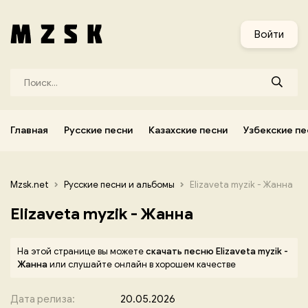
и
Узбекские песни
Украинские песни
Корейские песни
Войти
Главная
Русские песни
Казахские песни
Узбекские пе
Mzsk.net
Русские песни и альбомы
Elizaveta myzik - Жанна
Elizaveta myzik - Жанна
На этой странице вы можете
скачать песню Elizaveta myzik -
Жанна
или слушайте онлайн в хорошем качестве
Дата релиза:
20.05.2026