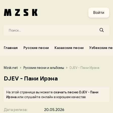
и
Узбекские песни
Украинские песни
Корейские песни
Войти
Главная
Русские песни
Казахские песни
Узбекские пе
Mzsk.net
Русские песни и альбомы
DJEV - Пани Ирэна
DJEV - Пани Ирэна
На этой странице вы можете
скачать песню DJEV - Пани
Ирэна
или слушайте онлайн в хорошем качестве
Дата релиза:
20.05.2026