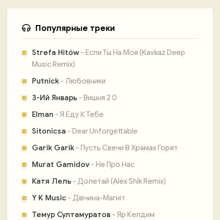
Популярные треки
Strefa Hitów
- Если Ты На Моя (Kavkaz Deep
Music Remix)
Putnick
- Любовники
3-Ий Январь
- Вишня 2 0
Elman
- Я Еду К Тебе
Sitonicsa
- Dear Unforgettable
Garik Garik
- Пусть Свечи В Храмах Горят
Murat Gamidov
- Не Про Нас
Катя Лель
- Долетай (Alex Shik Remix)
Y K Music
- Дівчина-Магніт
Темур Султамуратов
- Яр Келдим