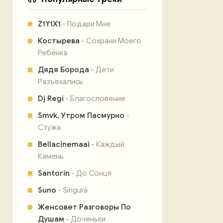
Z1Y1X1
- Подари Мне
Костырева
- Сохрани Моего
Ребёнка
Дядя Борода
- Дети
Разъехались
Dj Regi
- Благословение
Smvk, Утром Пасмурно
-
Стужа
Bellacinemaai
- Каждый
Камень
Santorin
- До Сонця
Suno
- Singură
Женсовет Разговоры По
Душам
- Доченьки