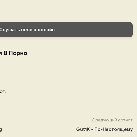
Слушать песню онлайн
я В Порно
ог.
Следующий артист
g
Gut1K - По-Настоящему