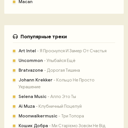
Macan
Популярные треки
Art Intel
- Я Проснулся И Замер От Счастья
Uncommon
- Улыбайся Ещё
Bratvazone
- Дорогая Тишина
Johann Krekker
- Кольцо Не Просто
Украшение
Selena Music
- Алло Это Ты
Ai Muza
- Клубничный Поцелуй
Moonwalkermusic
- Три Топора
Кошик Добра
- Ми Старіємо Зовсім Не Від