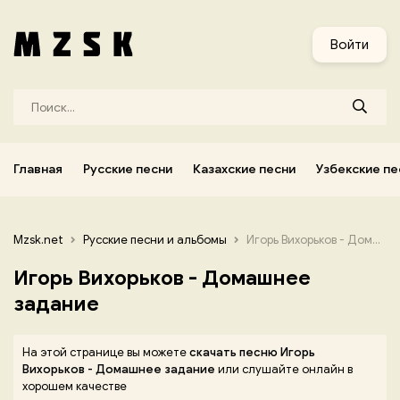
и
Узбекские песни
Украинские песни
Корейские песни
Войти
Главная
Русские песни
Казахские песни
Узбекские пе
Mzsk.net
Русские песни и альбомы
Игорь Вихорьков - Домашнее задание
Игорь Вихорьков - Домашнее
задание
На этой странице вы можете
скачать песню Игорь
Вихорьков - Домашнее задание
или слушайте онлайн в
хорошем качестве