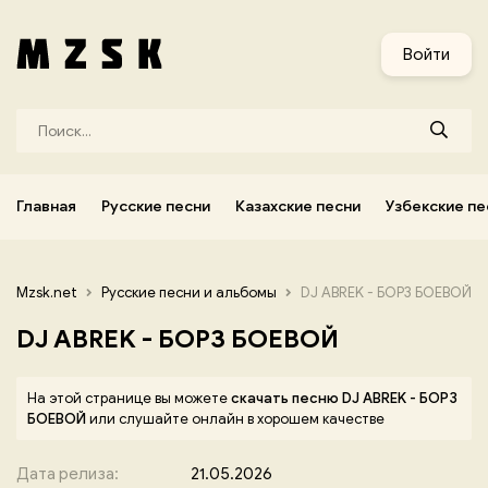
и
Узбекские песни
Украинские песни
Корейские песни
Войти
Главная
Русские песни
Казахские песни
Узбекские пе
Mzsk.net
Русские песни и альбомы
DJ ABREK - БОРЗ БОЕВОЙ
DJ ABREK - БОРЗ БОЕВОЙ
На этой странице вы можете
скачать песню DJ ABREK - БОРЗ
БОЕВОЙ
или слушайте онлайн в хорошем качестве
Дата релиза:
21.05.2026