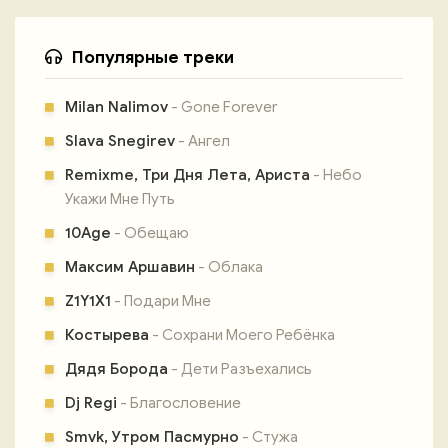
Популярные треки
Milan Nalimov
- Gone Forever
Slava Snegirev
- Ангел
Remixme, Три Дня Лета, Ариста
- Небо
Укажи Мне Путь
10Age
- Обещаю
Максим Аршавин
- Облака
Z1Y1X1
- Подари Мне
Костырева
- Сохрани Моего Ребёнка
Дядя Борода
- Дети Разъехались
Dj Regi
- Благословение
Smvk, Утром Пасмурно
- Стужа